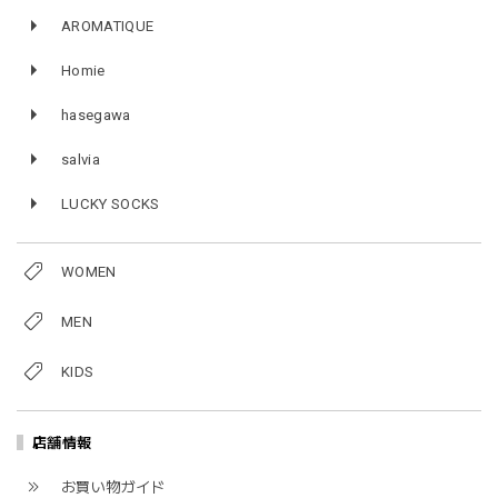
AROMATIQUE
Homie
hasegawa
salvia
LUCKY SOCKS
WOMEN
MEN
KIDS
店舗情報
お買い物ガイド