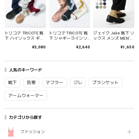
トリコテ TRICOTE 靴
トリコテ TRICOTE 靴
ジェイク Jake 靴下 ソ
下 ハイソックス ギャ
下 シャギーラインソ
ックス メンズ MEN'S
ザールーズハイソッ
ックス レディース 日
シャインソックス 春
¥3,080
¥2,640
¥1,650
クス レディース おし
本製 国産 秋冬 おしゃ
夏 ブランド 日本製 国
ゃれ ゆったり 薄手 も
れ 薄手 ブランド かわ
産 リネン 麻 おしゃれ
こもこ ブランド 国産
いい ギフト プレゼン
シンプル ギフト プレ
日本製 かわいい ギフ
ト ブラック 黒 アイボ
ゼント ホワイト グレ
ト プレゼント レッド
人気のキーワード
リー ブラウン 23-
ー ブラック 25-27cm
ネイビー グレー 23-
25cm TR53SO016
09-0021 09-0031
25cm TR53SO040
Tr003
Fr088
靴下
防寒
マフラー
ジレ
ブランケット
Tr002
アームウォーマー
カテゴリから探す
ファッション