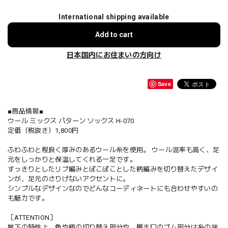
International shipping available
Add to cart
日本国内にお住まいの方向け
Save
■商品情報■
ウール ミックス パターン ソックス H-070
定価（税抜き）1,800円
ふわふわと程良く厚みのあるウール糸を使用。 ウール混率も高く、足
元をしっかりと保温してくれる一足です。
すっきりとしたリブ編みとぽこぽことした柄編みを切り替えたデザイ
ンが、足元のさりげないアクセントに。
シンプルなデザインなのでどんなコーディネートにも合わせやすいの
も魅力です。
［ATTENTION］
靴下の特性上、色や柄の切り替え部分や、履き口のゴム部分は糸の端