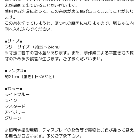
末が裏側に出ていることがございます。
着用やお洗濯によって、この糸端が表に飛び出してしまうことがあり
ます。
この糸を切ってしまうと、ほつれの原因になりますので、切らずに内
側へ入れ込んでください。
■サイズ■
フリーサイズ （約22〜24cm）
※寸法に若干の個体差があります。また、手作業による平置きでの採
寸のため多少誤差が生じます。ご了承くださいませ。
■レングス■
約21cm（履き口〜かかと）
■カラー■
ライトブルー
ワイン
マスタード
アイボリー
グリーン
※照明や撮影環境、ディスプレイの発色等で実物とお色が違って見え
る場合がございます。予めご了承下さい。