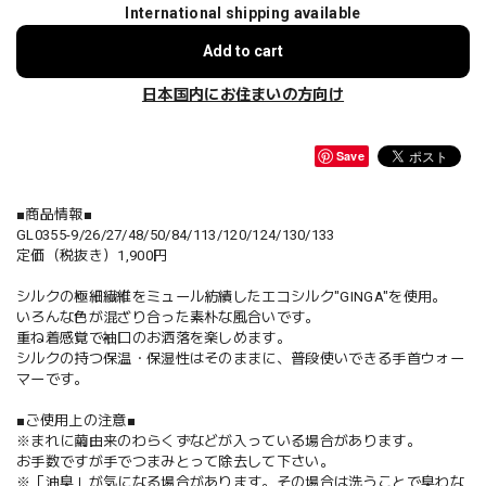
International shipping available
Add to cart
日本国内にお住まいの方向け
Save
■商品情報■
GL0355-9/26/27/48/50/84/113/120/124/130/133
定価（税抜き）1,900円
シルクの極細繊維をミュール紡績したエコシルク"GINGA"を使用。
いろんな色が混ざり合った素朴な風合いです。
重ね着感覚で袖口のお洒落を楽しめます。
シルクの持つ保温・保湿性はそのままに、普段使いできる手首ウォー
マーです。
■ご使用上の注意■
※まれに繭由来のわらくずなどが入っている場合があります。
お手数ですが手でつまみとって除去して下さい。
※「油臭」が気になる場合があります。その場合は洗うことで臭わな