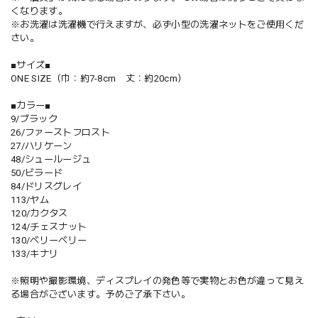
くなります。
※お洗濯は洗濯機で行えますが、必ず小型の洗濯ネットをご使用くだ
さい。
■サイズ■
ONE SIZE（巾：約7-8cm 丈：約20cm）
■カラー■
9/ブラック
26/ファーストフロスト
27/ハリケーン
48/シュールージュ
50/ビラード
84/ドリスグレイ
113/ヤム
120/カクタス
124/チェスナット
130/ベリーベリー
133/キナリ
※照明や撮影環境、ディスプレイの発色等で実物とお色が違って見え
る場合がございます。予めご了承下さい。