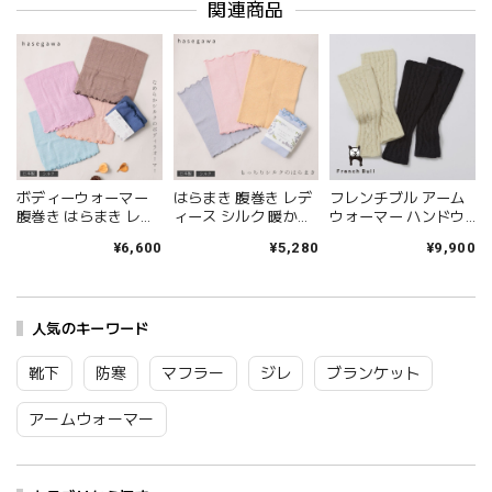
関連商品
ボディーウォーマー
はらまき 腹巻き レデ
フレンチブル アーム
腹巻き はらまき レデ
ィース シルク 暖かい
ウォーマー ハンドウ
ィース シルク 暖かい
あったか もっちり や
ォーマー レディース
¥6,600
¥5,280
¥9,900
あったか なめらか 大
わらか 大きめ おしゃ
ウール ブランド 日本
きめ 薄手 やわらか ネ
れ 防寒 保温 ブランド
製 国産 おしゃれ あた
ックウォーマー 首巻
日本製 長谷川商店
たかい シンプル 冬 防
き チューブトップ お
HASEGAWA IN1240
寒 温活 冷え対策 コピ
しゃれ 防寒 保温 ブラ
人気のキーワード
Hs026
ーヌオーバーハンド
ンド 日本製 長谷川商
ウォーマー プレゼン
店 HASEGAWA
ト French Bull 37-
靴下
防寒
マフラー
ジレ
ブランケット
IN1233 Hs025
02222 Fr048
アームウォーマー