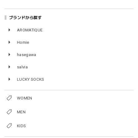
ブランドから探す
AROMATIQUE
Homie
hasegawa
salvia
LUCKY SOCKS
WOMEN
MEN
KIDS