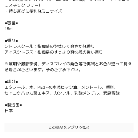
ラスチック フリー）
・持ち運びに便利なミニサイズ
■容量■
15mL
■香り■
シトラスクール：柑橘系のやさしく爽やかな香り
アイスシトラス：柑橘系のすっきり爽快感の強い香り
※照明や撮影環境、ディスプレイの発色等で実物とお色が違って見え
る場合がございます。予めご了承下さい。
■成分■
エタノール、水、PEG−40水添ヒマシ油、メントール、香料、
セイヨウハッカ葉エキス、カンフル、乳酸メンチル、安息香酸
■製造国■
日本
この商品をアプリで見る