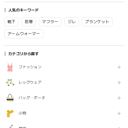
ー スノーウォーター
ャツ ボディコロン セ
中に入れる 保冷剤 頭
フォーシャツ 2本セッ
ット まとめ買い 香り
を冷やす ワンサイズ
ト 天然由来成分 シト
人気のキーワード
シトラス 爽やか 涼し
ブランド おしゃれ か
ラス 柑橘系 香り 消臭
い ギフト プレゼント
わいい
除菌 350ml×2本 6318
350ml 15ml 6318
7193FFL011/12/13
靴下
防寒
マフラー
ジレ
ブランケット
Zk192
Zk194
Bq100
アームウォーマー
カテゴリから探す
ファッション
レッグウェア
バッグ・ポーチ
小物