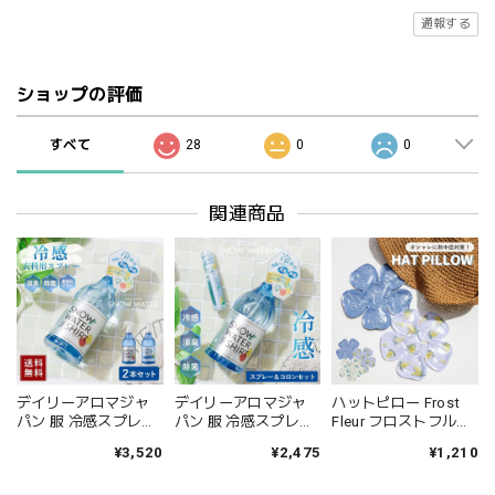
通報する
ショップの評価
すべて
28
0
0
関連商品
デイリーアロマジャ
デイリーアロマジャ
ハットピロー Frost
パン 服 冷感スプレー
パン 服 冷感スプレー
Fleur フロストフルー
いい 匂い シャツ 冷感
×ボディコロン レディ
ル 熱中症対策 暑さ対
¥3,520
¥2,475
¥1,210
衣類用 デオドラント
ース メンズ 夏 スノー
策 花柄 帽子用保冷剤
ミスト アロマスプレ
ウォーターフォーシ
ビスク BISQUE 帽子の