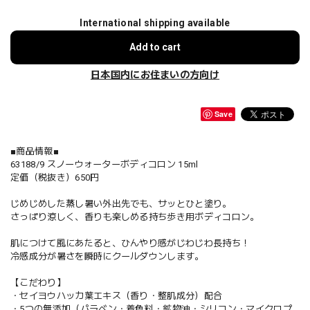
International shipping available
Add to cart
日本国内にお住まいの方向け
Save
■商品情報■
63188/9 スノーウォーターボディコロン 15ml
定価（税抜き）650円
じめじめした蒸し暑い外出先でも、サッとひと塗り。
さっぱり涼しく、香りも楽しめる持ち歩き用ボディコロン。
肌につけて風にあたると、ひんやり感がじわじわ長持ち！
冷感成分が暑さを瞬時にクールダウンします。
【こだわり】
・セイヨウハッカ葉エキス（香り・整肌成分）配合
・5つの無添加（パラベン・着色料・鉱物油・シリコン・マイクロプ