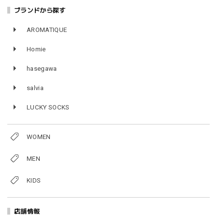
ブランドから探す
AROMATIQUE
Homie
hasegawa
salvia
LUCKY SOCKS
WOMEN
MEN
KIDS
店舗情報