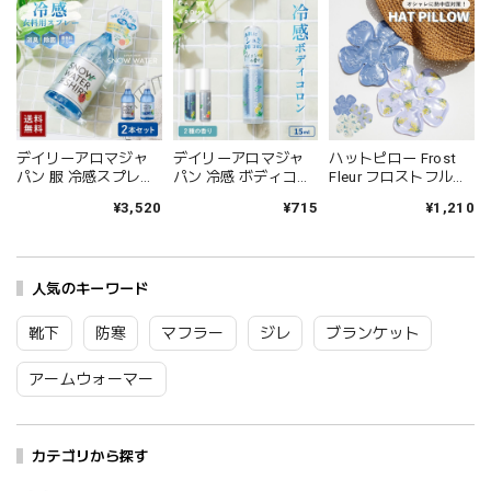
デイリーアロマジャ
デイリーアロマジャ
ハットピロー Frost
パン 服 冷感スプレー
パン 冷感 ボディコロ
Fleur フロストフルー
いい 匂い シャツ 冷感
ン フレグランス ボデ
ル 熱中症対策 暑さ対
¥3,520
¥715
¥1,210
衣類用 デオドラント
ィミスト レディース
策 花柄 帽子用保冷剤
ミスト アロマスプレ
メンズ スノーウォー
ビスク BISQUE 帽子の
ー スノーウォーター
ターボディコロン 天
中に入れる 保冷剤 頭
フォーシャツ 2本セッ
然由来成分 シトラス
を冷やす ワンサイズ
ト 天然由来成分 シト
人気のキーワード
柑橘系 香り 爽やか 涼
ブランド おしゃれ か
ラス 柑橘系 香り 消臭
しい 消臭 除菌 ギフト
わいい
除菌 350ml×2本 6318
プレゼント 15ml 6318
7193FFL011/12/13
靴下
防寒
マフラー
ジレ
ブランケット
Zk192
Zk193
Bq100
アームウォーマー
カテゴリから探す