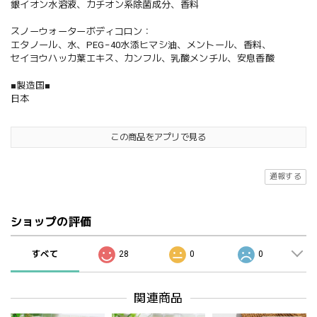
銀イオン水溶液、カチオン系除菌成分、香料
スノーウォーターボディコロン：
エタノール、水、PEG−40水添ヒマシ油、メントール、香料、
セイヨウハッカ葉エキス、カンフル、乳酸メンチル、安息香酸
■製造国■
日本
この商品をアプリで見る
通報する
ショップの評価
すべて
28
0
0
関連商品