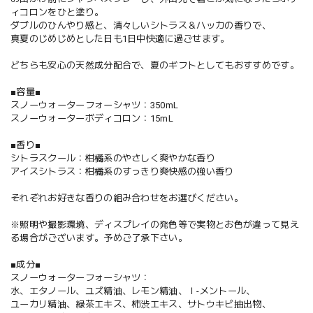
ィコロンをひと塗り。
ダブルのひんやり感と、清々しいシトラス＆ハッカの香りで、
真夏のじめじめとした日も1日中快適に過ごせます。
どちらも安心の天然成分配合で、夏のギフトとしてもおすすめです。
■容量■
スノーウォーターフォーシャツ：350mL
スノーウォーターボディコロン：15mL
■香り■
シトラスクール：柑橘系のやさしく爽やかな香り
アイスシトラス：柑橘系のすっきり爽快感の強い香り
それぞれお好きな香りの組み合わせをお選びください。
※照明や撮影環境、ディスプレイの発色等で実物とお色が違って見え
る場合がございます。予めご了承下さい。
■成分■
スノーウォーターフォーシャツ：
水、エタノール、ユズ精油、レモン精油、ｌ-メントール、
ユーカリ精油、緑茶エキス、柿渋エキス、サトウキビ抽出物、